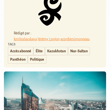
Rédigé par :
kmiloslavskaya
Jérémy Lonjon
acordiersimonneau
TAGS
Accès abonné
Élite
Kazakhstan
Nur-Sultan
Panthéon
Politique