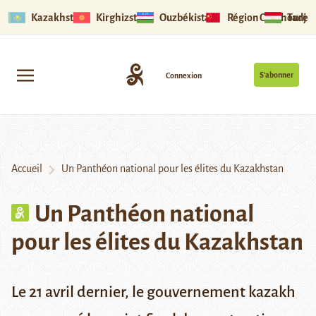
Kazakhstan
Kirghizstan
Ouzbékistan
Région Ouïghoure
Tadjik
S’abonner
Connexion
Accueil
Un Panthéon national pour les élites du Kazakhstan
Un Panthéon national
pour les élites du Kazakhstan
Le 21 avril dernier, le gouvernement kazakh