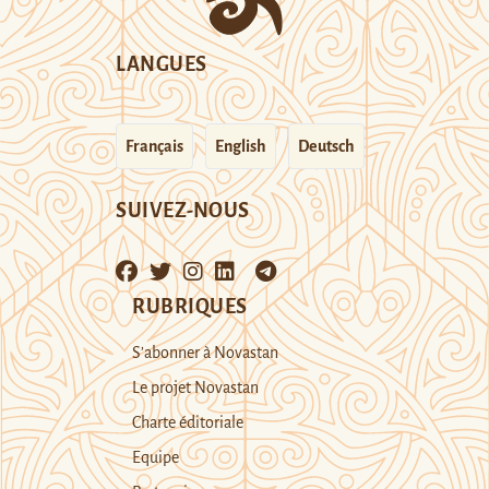
LANGUES
Français
English
Deutsch
SUIVEZ-NOUS
RUBRIQUES
S’abonner à Novastan
Le projet Novastan
Charte éditoriale
Equipe