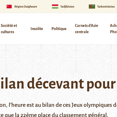
Région Ouïghoure
Tadjikistan
Turkménistan
Société et
Carnets d’Asie
Ach
Insolite
Politique
cultures
centrale
Phot
bilan décevant pour
 l’heure est au bilan de ces Jeux olympiques de 
e que la 22ème place du classement général.