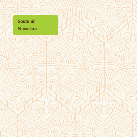
Soutenir
Novastan
n