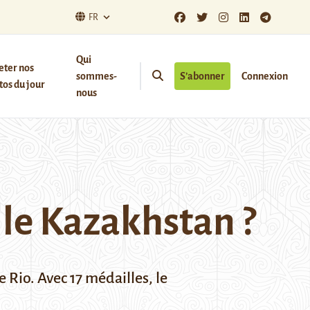
FR
Qui
eter nos
sommes-
S’abonner
Connexion
os du jour
nous
 le Kazakhstan ?
Rio. Avec 17 médailles, le