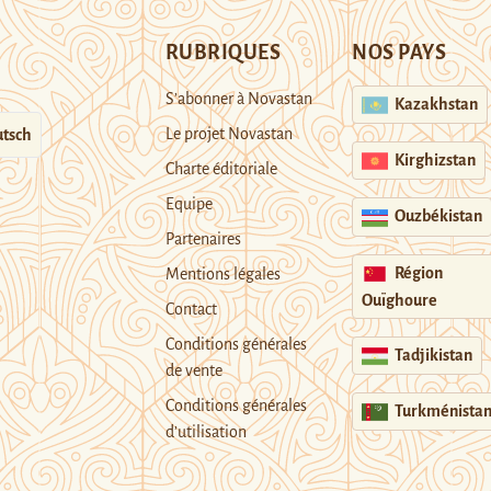
RUBRIQUES
NOS PAYS
S’abonner à Novastan
Kazakhstan
Le projet Novastan
tsch
Kirghizstan
Charte éditoriale
Equipe
Ouzbékistan
Partenaires
Région
Mentions légales
Ouïghoure
Contact
Conditions générales
Tadjikistan
de vente
Conditions générales
Turkménista
d’utilisation