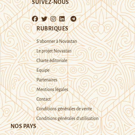
SUIVEZ-NOUS
RUBRIQUES
S’abonner à Novastan
Le projet Novastan
Charte éditoriale
Equipe
Partenaires
Mentions légales
Contact
Conditions générales de vente
Conditions générales d’utilisation
NOS PAYS