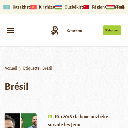
Kazakhstan
Kirghizstan
Ouzbékistan
Région Ouïghoure
Tadjik
S’abonner
Connexion
Accueil
Étiquette :
Brésil
Brésil
Rio 2016 : la boxe ouzbèke
survole les Jeux