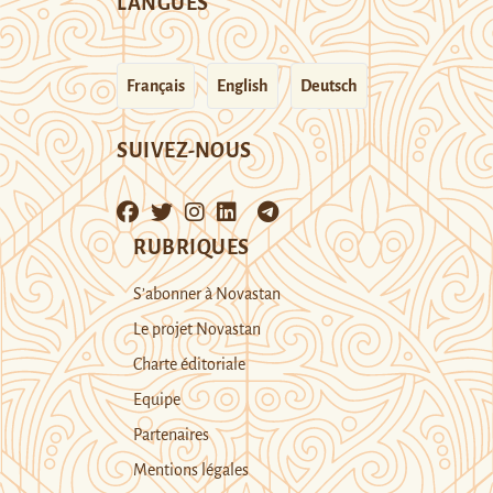
LANGUES
Français
English
Deutsch
SUIVEZ-NOUS
RUBRIQUES
S’abonner à Novastan
Le projet Novastan
Charte éditoriale
Equipe
Partenaires
Mentions légales