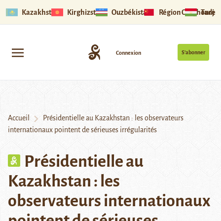
Kazakhstan
Kirghizstan
Ouzbékistan
Région Ouïghoure
Tadjik
S’abonner
Connexion
Accueil
Présidentielle au Kazakhstan : les observateurs
internationaux pointent de sérieuses irrégularités
Présidentielle au
Kazakhstan : les
observateurs internationaux
pointent de sérieuses