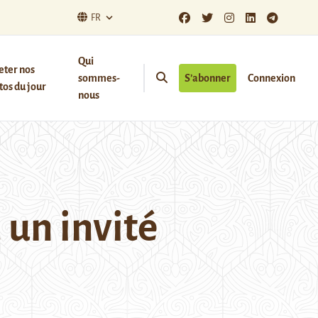
FR
Qui
eter nos
sommes-
S’abonner
Connexion
os du jour
nous
un invité