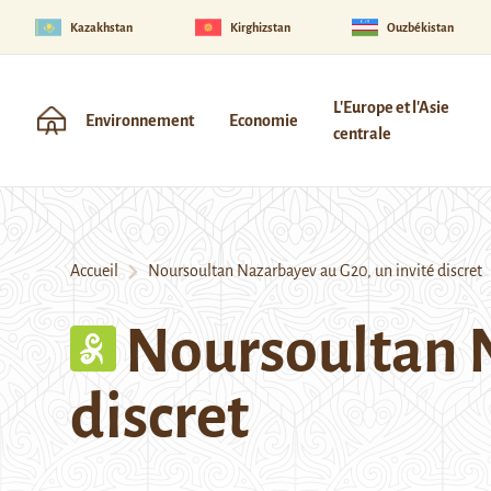
Kazakhstan
Kirghizstan
Ouzbékistan
L'Europe et l'Asie
Environnement
Economie
centrale
Accueil
Noursoultan Nazarbayev au G20, un invité discret
Noursoultan N
discret