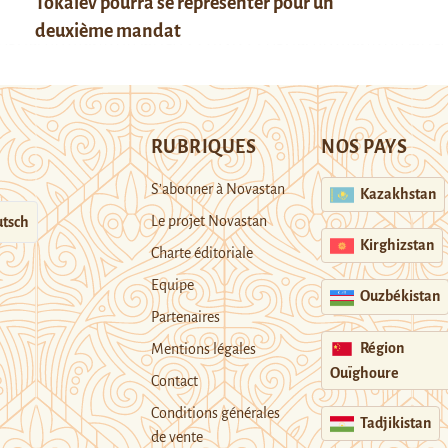
Tokaïev pourra se représenter pour un
deuxième mandat
RUBRIQUES
NOS PAYS
S’abonner à Novastan
Kazakhstan
Le projet Novastan
tsch
Kirghizstan
Charte éditoriale
Equipe
Ouzbékistan
Partenaires
Région
Mentions légales
Ouïghoure
Contact
Conditions générales
Tadjikistan
de vente