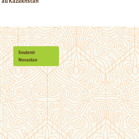
au Kazakhstan
Soutenir
Novastan