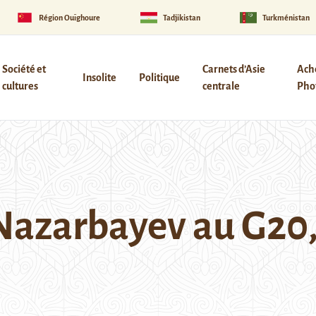
Région Ouïghoure
Tadjikistan
Turkménistan
Société et
Carnets d’Asie
Ach
Insolite
Politique
cultures
centrale
Phot
azarbayev au G20, 