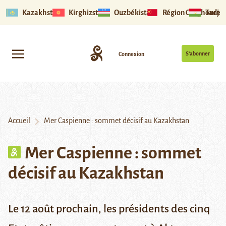
Kazakhstan
Kirghizstan
Ouzbékistan
Région Ouïghoure
Tadjik
S’abonner
Connexion
Accueil
Mer Caspienne : sommet décisif au Kazakhstan
Mer Caspienne : sommet
décisif au Kazakhstan
Le 12 août prochain, les présidents des cinq