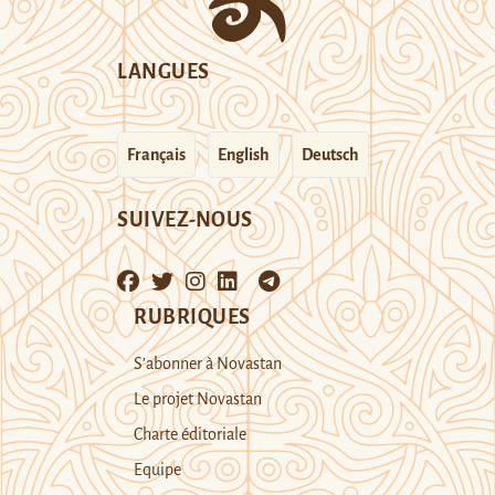
LANGUES
Français
English
Deutsch
SUIVEZ-NOUS
RUBRIQUES
S’abonner à Novastan
Le projet Novastan
Charte éditoriale
Equipe