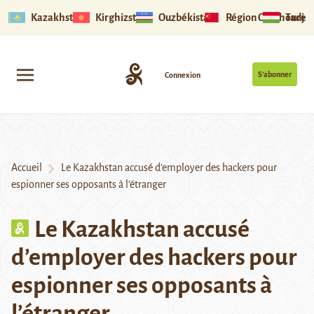
Kazakhstan
Kirghizstan
Ouzbékistan
Région Ouïghoure
Tadjik
S’abonner
Connexion
Accueil
Le Kazakhstan accusé d’employer des hackers pour
espionner ses opposants à l’étranger
Le Kazakhstan accusé
d’employer des hackers pour
espionner ses opposants à
l’étranger