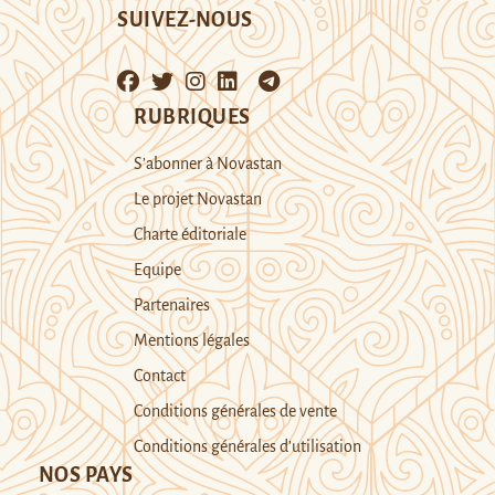
SUIVEZ-NOUS
RUBRIQUES
S’abonner à Novastan
Le projet Novastan
Charte éditoriale
Equipe
Partenaires
Mentions légales
Contact
Conditions générales de vente
Conditions générales d’utilisation
NOS PAYS