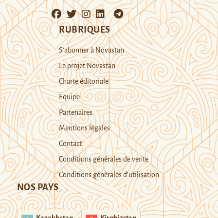
RUBRIQUES
S’abonner à Novastan
Le projet Novastan
Charte éditoriale
Equipe
Partenaires
Mentions légales
Contact
Conditions générales de vente
Conditions générales d’utilisation
NOS PAYS
Kazakhstan
Kirghizstan