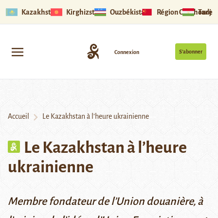
Kazakhstan
Kirghizstan
Ouzbékistan
Région Ouïghoure
Tadjik
S’abonner
Connexion
Accueil
Le Kazakhstan à l’heure ukrainienne
Le Kazakhstan à l’heure
ukrainienne
Membre fondateur de l’Union douanière, à