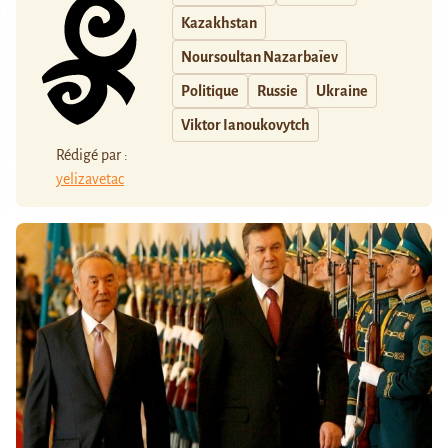
Kazakhstan
Noursoultan Nazarbaïev
Politique
Russie
Ukraine
Viktor Ianoukovytch
Rédigé par :
yelizavetac