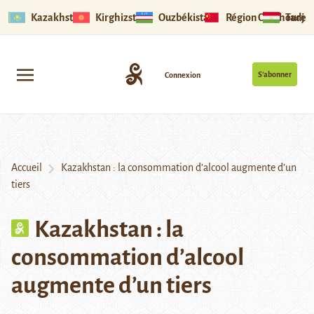
Kazakhstan
Kirghizstan
Ouzbékistan
Région Ouïghoure
Tadjik
S’abonner
Connexion
Accueil
Kazakhstan : la consommation d’alcool augmente d’un
tiers
Kazakhstan : la
consommation d’alcool
augmente d’un tiers