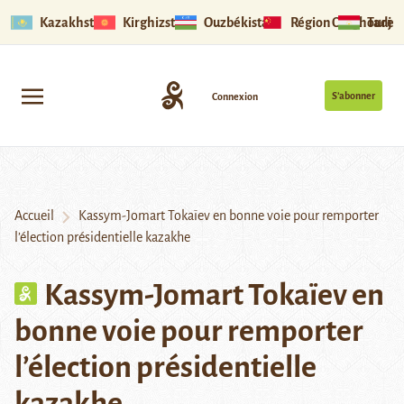
Kazakhstan
Kirghizstan
Ouzbékistan
Région Ouïghoure
Tadjik
S’abonner
Connexion
Accueil
Kassym-Jomart Tokaïev en bonne voie pour remporter
l’élection présidentielle kazakhe
Kassym-Jomart Tokaïev en
bonne voie pour remporter
l’élection présidentielle
kazakhe