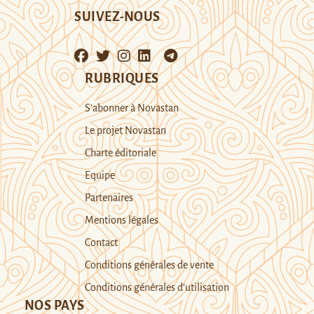
SUIVEZ-NOUS
RUBRIQUES
S’abonner à Novastan
Le projet Novastan
Charte éditoriale
Equipe
Partenaires
Mentions légales
Contact
Conditions générales de vente
Conditions générales d’utilisation
NOS PAYS