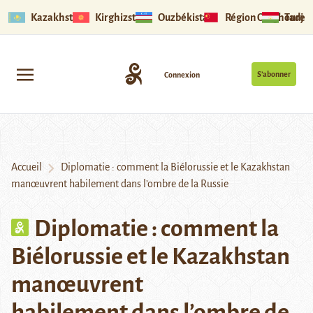
Kazakhstan
Kirghizstan
Ouzbékistan
Région Ouïghoure
Tadjik
S’abonner
Connexion
Accueil
Diplomatie : comment la Biélorussie et le Kazakhstan
manœuvrent habilement dans l’ombre de la Russie
Diplomatie : comment la
Biélorussie et le Kazakhstan
manœuvrent
habilement dans l’ombre de