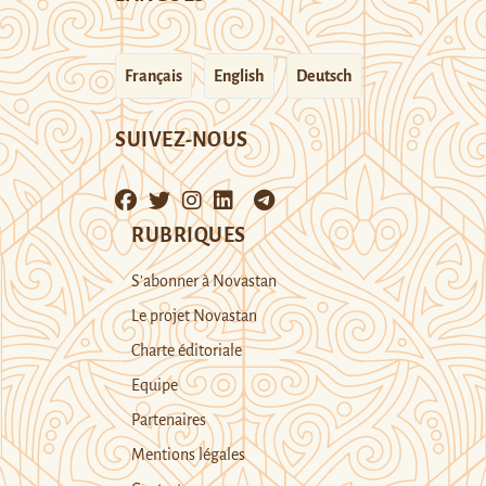
Français
English
Deutsch
SUIVEZ-NOUS
RUBRIQUES
S’abonner à Novastan
Le projet Novastan
Charte éditoriale
Equipe
Partenaires
Mentions légales