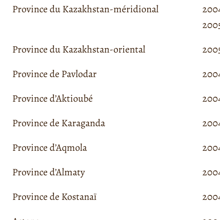
Province du Kazakhstan-méridional
2004
200
Province du Kazakhstan-oriental
200
Province de Pavlodar
2004
Province d’Aktioubé
2004
Province de Karaganda
2004
Province d’Aqmola
2004
Province d’Almaty
2004
Province de Kostanaï
2004