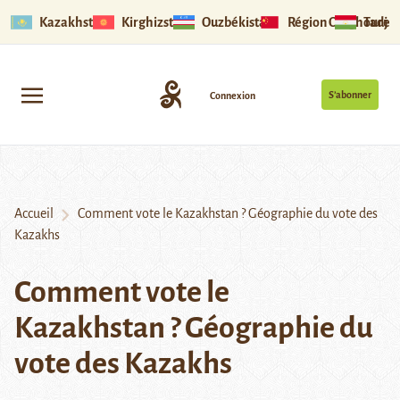
Kazakhstan
Kirghizstan
Ouzbékistan
Région Ouïghoure
Tadjik
S’abonner
Connexion
Accueil
Comment vote le Kazakhstan ? Géographie du vote des
Kazakhs
Comment vote le
Kazakhstan ? Géographie du
vote des Kazakhs