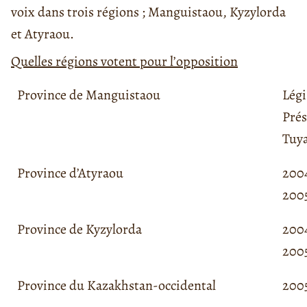
voix dans trois régions ; Manguistaou, Kyzylorda
et Atyraou.
Quelles régions votent pour l’opposition
Province de Manguistaou
Légi
Prés
Tuy
Province d’Atyraou
2004
2005
Province de Kyzylorda
2004
200
Province du Kazakhstan-occidental
200