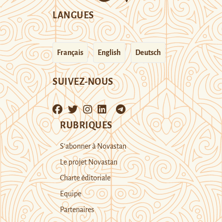
LANGUES
Français
English
Deutsch
SUIVEZ-NOUS
RUBRIQUES
S’abonner à Novastan
Le projet Novastan
Charte éditoriale
Equipe
Partenaires