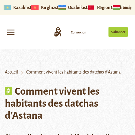
Kazakhstan
Kirghizstan
Ouzbékistan
Région Ouïghoure
Tadjik
S’abonner
Connexion
Accueil
Comment vivent les habitants des datchas d’Astana
Comment vivent les
habitants des datchas
d’Astana