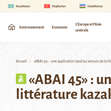
Kazakhstan
Kirghizstan
Ouzbékistan
L'Europe et l'Asie
Environnement
Economie
centrale
Accueil
«ABAI 45» : une application Ipod au secours de la li
«ABAI 45» : un
littérature kaz