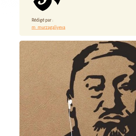
Rédigé par :
m_murzagaliyeva