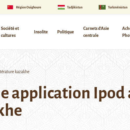
Région Ouïghoure
Tadjikistan
Turkménistan
Société et
Carnets d’Asie
Ach
Insolite
Politique
cultures
centrale
Phot
ttérature kazakhe
e application Ipod 
akhe