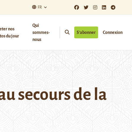
FR
Qui
eter nos
sommes-
S’abonner
Connexion
os du jour
nous
au secours de la