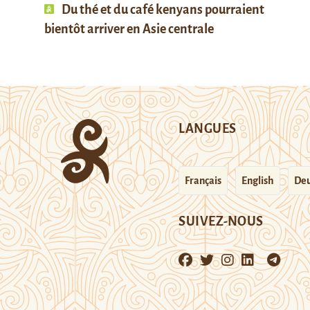
Du thé et du café kenyans pourraient
bientôt arriver en Asie centrale
LANGUES
Français
English
Deu
SUIVEZ-NOUS