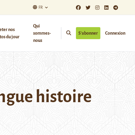
FR
Qui
eter nos
sommes-
S’abonner
Connexion
os du jour
nous
ongue histoire