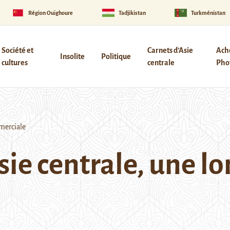
Région Ouïghoure
Tadjikistan
Turkménistan
Société et
Carnets d’Asie
Ach
Insolite
Politique
cultures
centrale
Phot
mmerciale
Asie centrale, une l