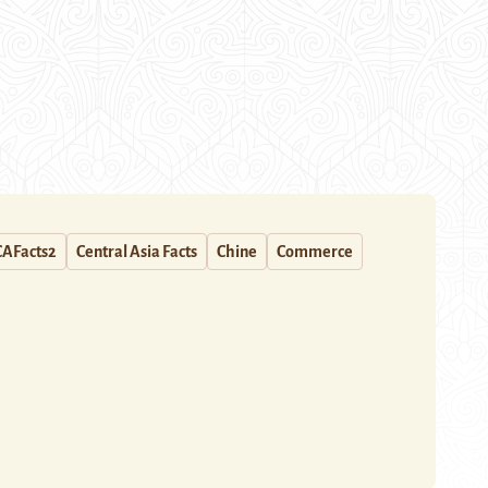
CAFacts2
Central Asia Facts
Chine
Commerce