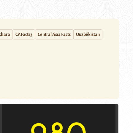
khara
CAFacts3
Central Asia Facts
Ouzbékistan