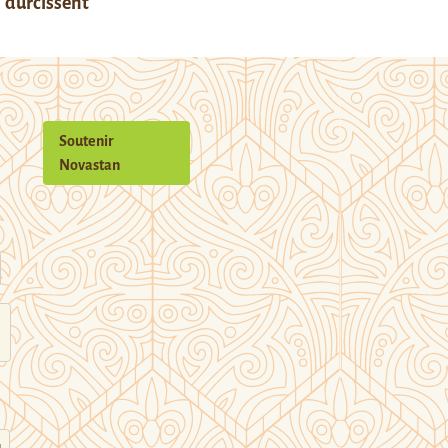
durcissent
Soutenir
Novastan
n