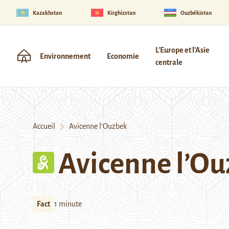
Kazakhstan
Kirghizstan
Ouzbékistan
L'Europe et l'Asie
Environnement
Economie
centrale
Accueil
Avicenne l’Ouzbek
Avicenne l’O
Fact
1 minute