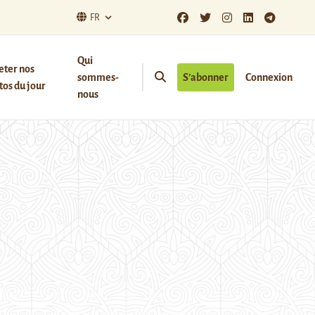
FR
Qui
eter nos
sommes-
S’abonner
Connexion
os du jour
nous