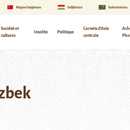
Région Ouïghoure
Tadjikistan
Turkménistan
Société et
Carnets d’Asie
Ach
Insolite
Politique
cultures
centrale
Phot
uzbek