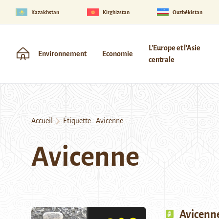
Kazakhstan
Kirghizstan
Ouzbékistan
L'Europe et l'Asie
Environnement
Economie
centrale
Accueil
Étiquette :
Avicenne
Avicenne
Avicenn