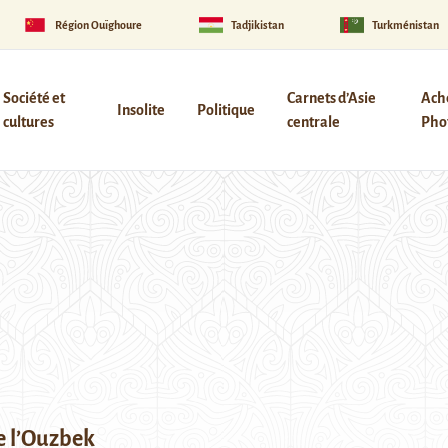
Région Ouïghoure
Tadjikistan
Turkménistan
Société et
Carnets d’Asie
Ach
Insolite
Politique
cultures
centrale
Phot
e l’Ouzbek