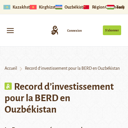
Kazakhstan
Kirghizstan
Ouzbékistan
Région Ouïghoure
Tadjik
S’abonner
Connexion
Accueil
Record d’investissement pour la BERD en Ouzbékistan
Record d’investissement
pour la BERD en
Ouzbékistan