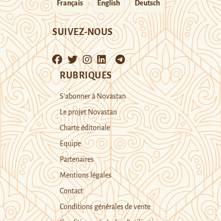
Français
English
Deutsch
SUIVEZ-NOUS
RUBRIQUES
S’abonner à Novastan
Le projet Novastan
Charte éditoriale
Equipe
Partenaires
Mentions légales
Contact
Conditions générales de vente