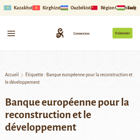
Kazakhstan
Kirghizstan
Ouzbékistan
Région Ouïghoure
Tadjik
S’abonner
Connexion
Accueil
Étiquette :
Banque européenne pour la reconstruction et
le développement
Banque européenne pour la
reconstruction et le
développement