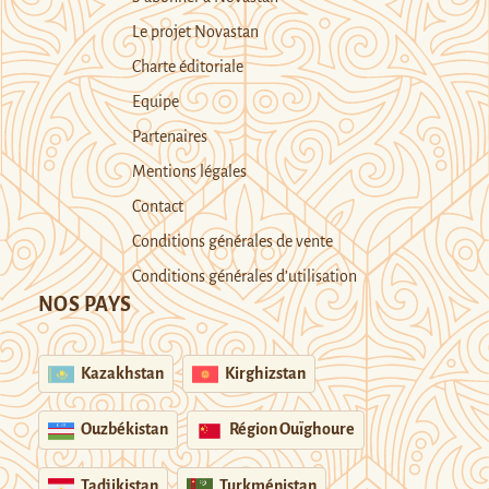
Le projet Novastan
Charte éditoriale
Equipe
Partenaires
Mentions légales
Contact
Conditions générales de vente
Conditions générales d’utilisation
NOS PAYS
Kazakhstan
Kirghizstan
Ouzbékistan
Région Ouïghoure
Tadjikistan
Turkménistan