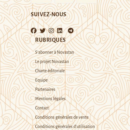
SUIVEZ-NOUS
RUBRIQUES
S’abonner à Novastan
Le projet Novastan
Charte éditoriale
Equipe
Partenaires
Mentions légales
Contact
Conditions générales de vente
Conditions générales d’utilisation