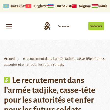
Kazakhstan
Kirghizstan
Ouzbékistan
Région Ouïghoure
Tadjik
S’abonner
Connexion
Accueil
Le recrutement dans l’armée tadjike, casse-tête pour les
autorités et enfer pour les futurs soldats
Le recrutement dans
l’armée tadjike, casse-tête
pour les autorités et enfer
pour les futurs soldats