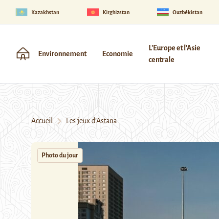
Kazakhstan
Kirghizstan
Ouzbékistan
L'Europe et l'Asie
Environnement
Economie
centrale
Accueil
Les jeux d’Astana
Photo du jour