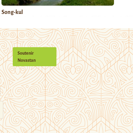
Song-kul
Soutenir
Novastan