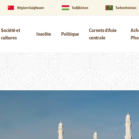
Région Ouïghoure
Tadjikistan
Turkménistan
Société et
Carnets d’Asie
Ach
Insolite
Politique
cultures
centrale
Phot