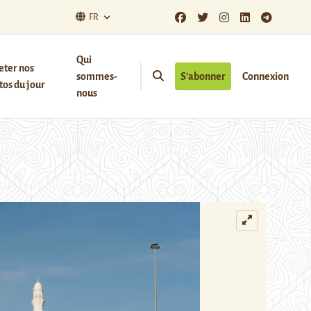
FR
Qui
eter nos
sommes-
S’abonner
Connexion
os du jour
nous