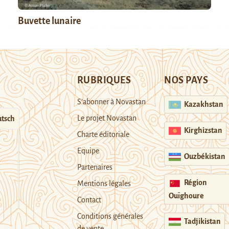
Buvette lunaire
RUBRIQUES
NOS PAYS
S’abonner à Novastan
Kazakhstan
Le projet Novastan
tsch
Kirghizstan
Charte éditoriale
Equipe
Ouzbékistan
Partenaires
Région
Mentions légales
Ouïghoure
Contact
Conditions générales
Tadjikistan
de vente