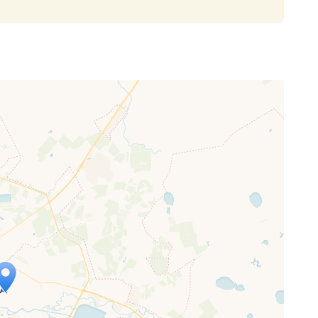
ap is loading...
 loaded completely, leafletJS files are
ssing.