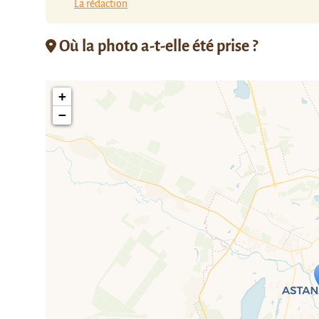
La rédaction
Où la photo a-t-elle été prise ?
+
−
Travelers' M
If you see this after your page is
mi