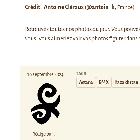
Crédit : Antoine Cléraux
(
@antoin_k,
France)
Retrouvez
toutes nos photos du jour
. Vous pouve
vous. Vous aimeriez voir vos photos figurer dans 
TAGS
16 septembre 2024
Astana
BMX
Kazakhstan
Rédigé par :