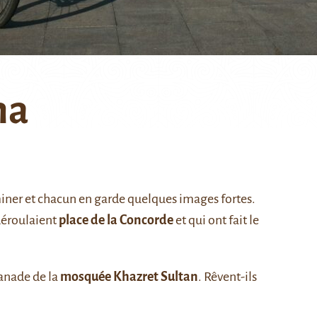
na
miner et chacun en garde quelques images fortes.
déroulaient
place de la Concorde
et qui ont fait le
lanade de la
mosquée Khazret Sultan
. Rêvent-ils