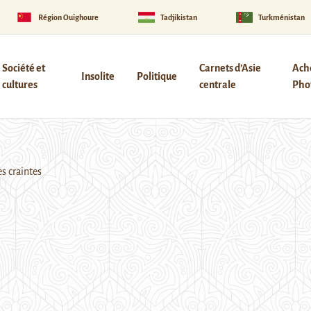
Région Ouïghoure
Tadjikistan
Turkménistan
Société et
Carnets d’Asie
Ach
Insolite
Politique
cultures
centrale
Phot
s craintes