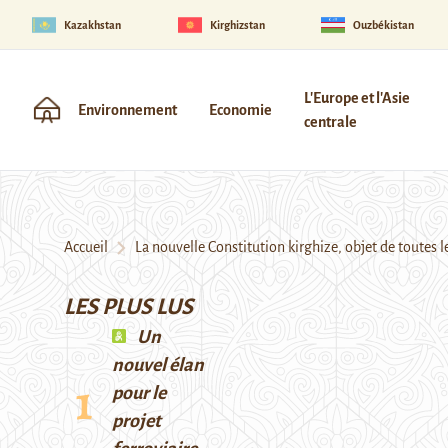
Kazakhstan
Kirghizstan
Ouzbékistan
L'Europe et l'Asie
Environnement
Economie
centrale
Accueil
La nouvelle Constitution kirghize, objet de toutes le
LES PLUS LUS
Un
nouvel élan
pour le
projet