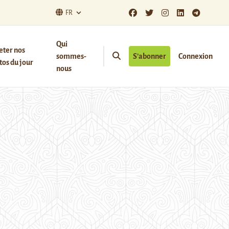
FR
Qui
eter nos
sommes-
S’abonner
Connexion
os du jour
nous