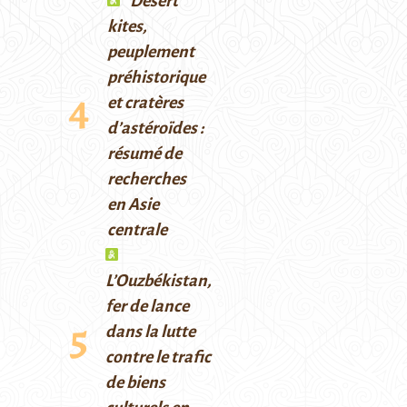
Desert
kites,
peuplement
préhistorique
et cratères
d’astéroïdes :
résumé de
recherches
en Asie
centrale
L’Ouzbékistan,
fer de lance
dans la lutte
contre le trafic
de biens