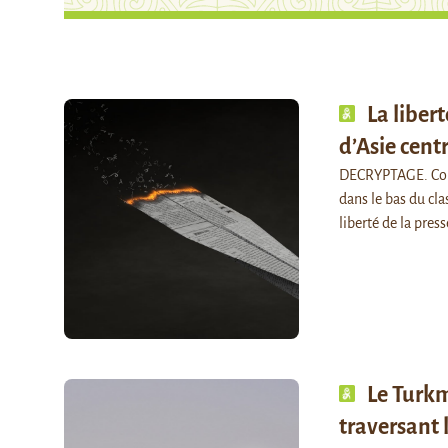
La liber
d’Asie cent
DECRYPTAGE. Comm
dans le bas du cl
liberté de la pres
Le Turkm
traversant 