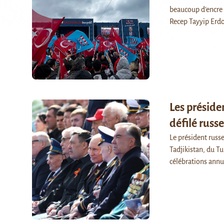
beaucoup d’encre a
Recep Tayyip Erd
Les présiden
défilé russe
Le président russ
Tadjikistan, du T
célébrations annu