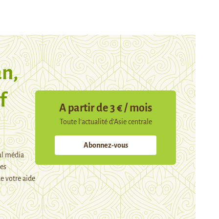
n,
f
A partir de 3 € / mois
Toute l’actualité d’Asie centrale
Abonnez-vous
ul média
mes
e votre aide