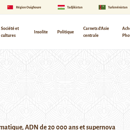
Région Ouïghoure
Tadjikistan
Turkménistan
Société et
Carnets d’Asie
Ach
Insolite
Politique
cultures
centrale
Phot
imatique, ADN de 20 000 ans et supernova