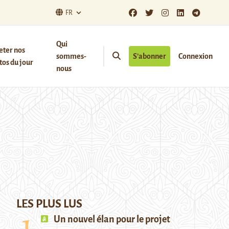
FR
Qui
eter nos
sommes-
S’abonner
Connexion
os du jour
nous
LES PLUS LUS
Un nouvel élan pour le projet