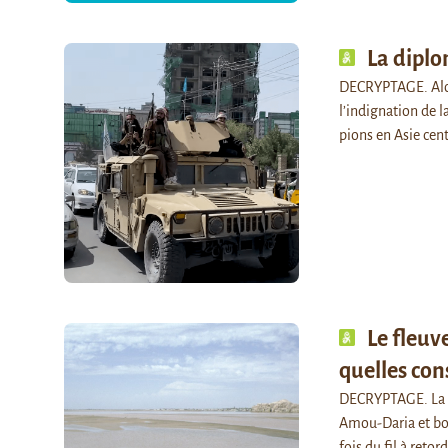
La diplo
DECRYPTAGE. Alors
l’indignation de 
pions en Asie cen
Le fleuv
quelles con
DECRYPTAGE. La c
Amou-Daria et bo
fois du fil à reto