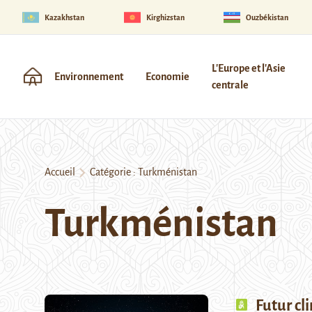
Kazakhstan
Kirghizstan
Ouzbékistan
L'Europe et l'Asie
Environnement
Economie
centrale
Accueil
Catégorie :
Turkménistan
Turkménistan
Futur cl