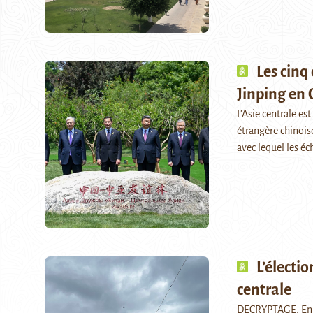
Les cinq
Jinping en 
L'Asie centrale es
étrangère chinoise
avec lequel les é
L’électi
centrale
DECRYPTAGE. En Eu