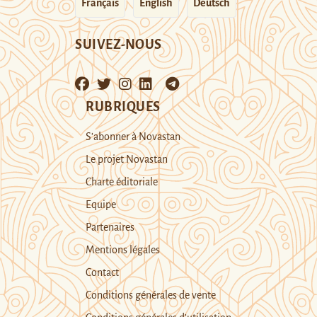
Français
English
Deutsch
SUIVEZ-NOUS
RUBRIQUES
S’abonner à Novastan
Le projet Novastan
Charte éditoriale
Equipe
Partenaires
Mentions légales
Contact
Conditions générales de vente