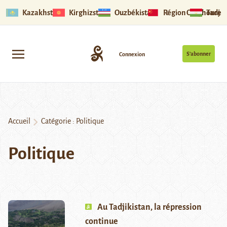
Kazakhstan
Kirghizstan
Ouzbékistan
Région Ouïghoure
Tadjik
S’abonner
Connexion
Accueil
Catégorie :
Politique
Politique
Au Tadjikistan, la répression
continue