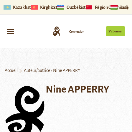
Kazakhstan
Kirghizstan
Ouzbékistan
Région Ouïghoure
Tadjik
S’abonner
Connexion
Accueil
Auteur/autrice : Nine APPERRY
Nine APPERRY