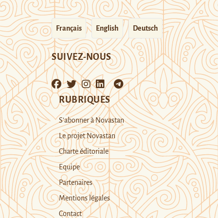
Français
English
Deutsch
SUIVEZ-NOUS
RUBRIQUES
S’abonner à Novastan
Le projet Novastan
Charte éditoriale
Equipe
Partenaires
Mentions légales
Contact