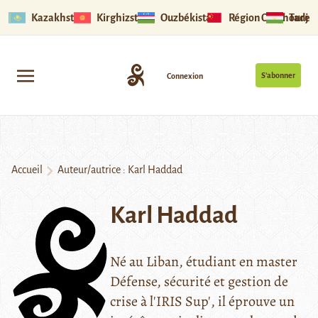
Kazakhstan
Kirghizstan
Ouzbékistan
Région Ouïghoure
Tadjik
S’abonner
Connexion
Accueil
Auteur/autrice : Karl Haddad
Karl Haddad
Né au Liban, étudiant en master
Défense, sécurité et gestion de
crise à l'IRIS Sup', il éprouve un