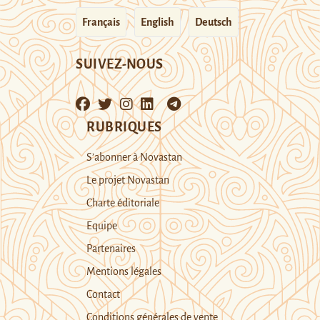
Français
English
Deutsch
SUIVEZ-NOUS
RUBRIQUES
S’abonner à Novastan
Le projet Novastan
Charte éditoriale
Equipe
Partenaires
Mentions légales
Contact
Conditions générales de vente