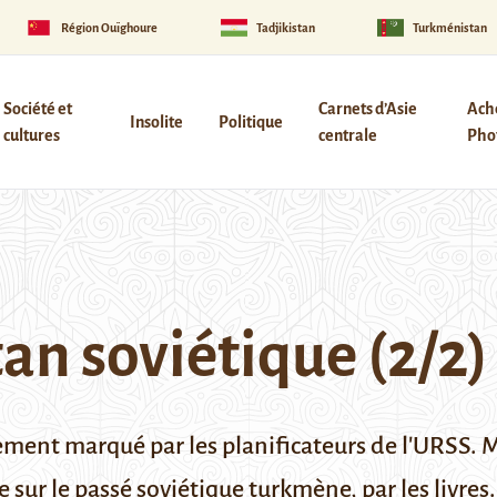
Région Ouïghoure
Tadjikistan
Turkménistan
Société et
Carnets d’Asie
Ach
Insolite
Politique
cultures
centrale
Phot
an soviétique (2/2)
ement marqué par les planificateurs de l'URSS. 
sur le passé soviétique turkmène, par les livres.