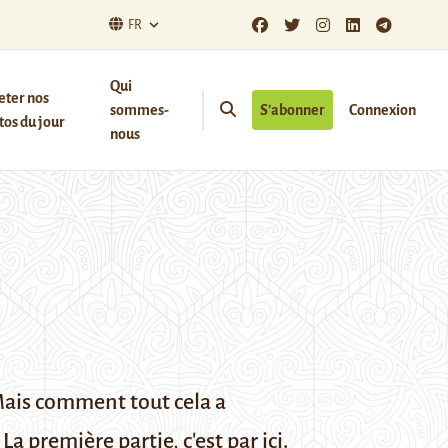
FR
Qui
eter nos
sommes-
S’abonner
Connexion
os du jour
nous
Mais comment tout cela a
 La première partie,
c'est par ici
.