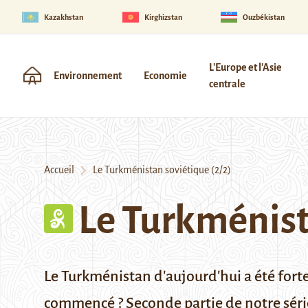
Kazakhstan
Kirghizstan
Ouzbékistan
L'Europe et l'Asie
Environnement
Economie
centrale
Accueil
Le Turkménistan soviétique (2/2)
Le Turkménist
Le Turkménistan d'aujourd'hui a été fort
commencé ? Seconde partie de notre série 