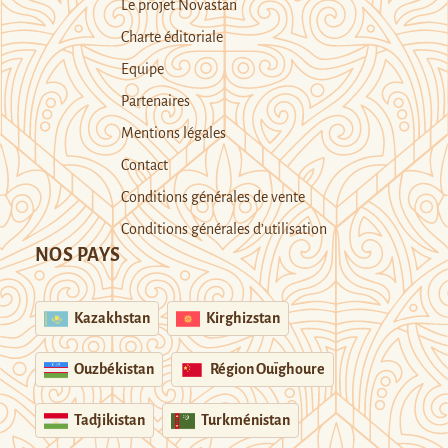
Le projet Novastan
Charte éditoriale
Equipe
Partenaires
Mentions légales
Contact
Conditions générales de vente
Conditions générales d’utilisation
NOS PAYS
Kazakhstan
Kirghizstan
Ouzbékistan
Région Ouïghoure
Tadjikistan
Turkménistan