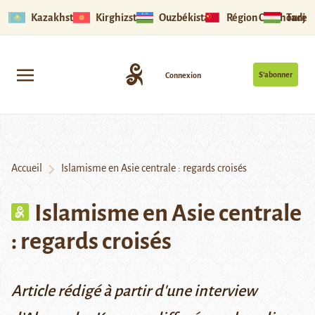
Kazakhstan
Kirghizstan
Ouzbékistan
Région Ouïghoure
Tadjik
S’abonner
Connexion
Accueil
Islamisme en Asie centrale : regards croisés
Islamisme en Asie centrale
: regards croisés
Article rédigé à partir d'une interview