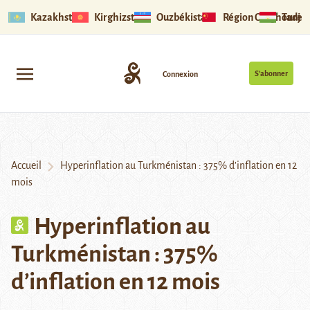
Kazakhstan
Kirghizstan
Ouzbékistan
Région Ouïghoure
Tadjik
S’abonner
Connexion
Accueil
Hyperinflation au Turkménistan : 375% d’inflation en 12
mois
Hyperinflation au
Turkménistan : 375%
d’inflation en 12 mois