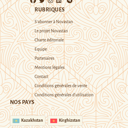
RUBRIQUES
S’abonner à Novastan
Le projet Novastan
Charte éditoriale
Equipe
Partenaires
Mentions légales
Contact
Conditions générales de vente
Conditions générales d’utilisation
NOS PAYS
Kazakhstan
Kirghizstan