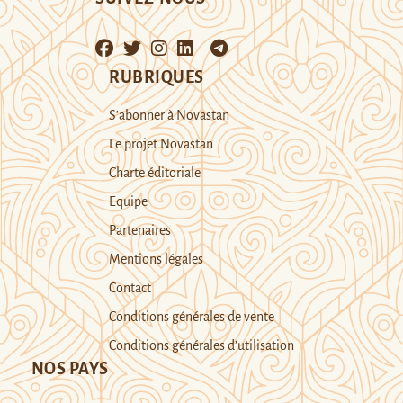
RUBRIQUES
S’abonner à Novastan
Le projet Novastan
Charte éditoriale
Equipe
Partenaires
Mentions légales
Contact
Conditions générales de vente
Conditions générales d’utilisation
NOS PAYS