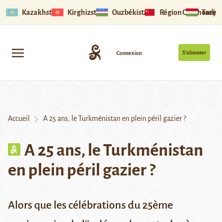
Kazakhstan
Kirghizstan
Ouzbékistan
Région Ouïghoure
Tadjik
S’abonner
Connexion
Accueil
A 25 ans, le Turkménistan en plein péril gazier ?
A 25 ans, le Turkménistan
en plein péril gazier ?
Alors que les célébrations du 25ème