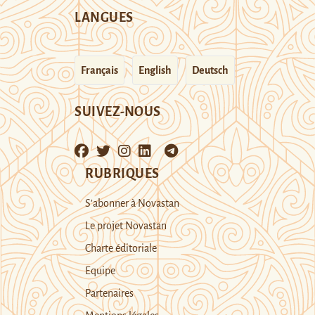
LANGUES
Français
English
Deutsch
SUIVEZ-NOUS
RUBRIQUES
S’abonner à Novastan
Le projet Novastan
Charte éditoriale
Equipe
Partenaires