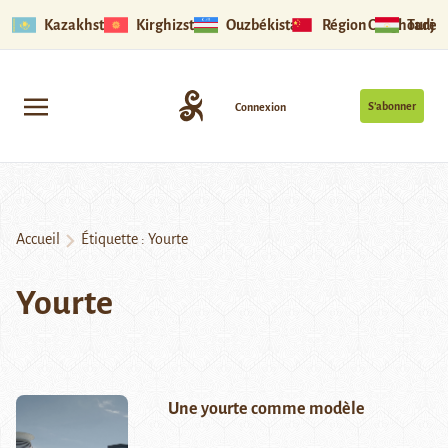
Kazakhstan
Kirghizstan
Ouzbékistan
Région Ouïghoure
Tadjik
S’abonner
Connexion
Accueil
Étiquette :
Yourte
Yourte
Une yourte comme modèle