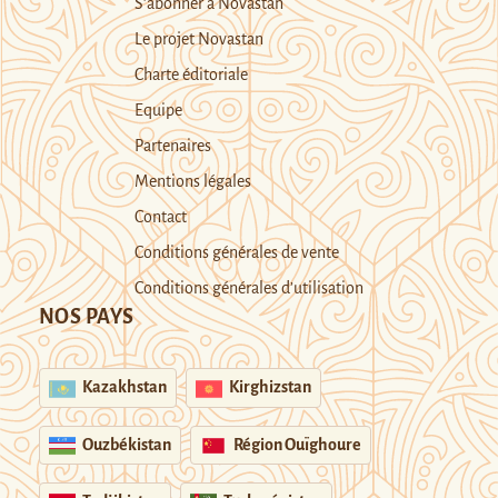
S’abonner à Novastan
Le projet Novastan
Charte éditoriale
Equipe
Partenaires
Mentions légales
Contact
Conditions générales de vente
Conditions générales d’utilisation
NOS PAYS
Kazakhstan
Kirghizstan
Ouzbékistan
Région Ouïghoure