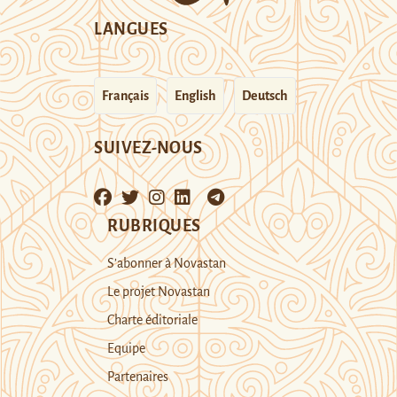
LANGUES
Français
English
Deutsch
SUIVEZ-NOUS
RUBRIQUES
S’abonner à Novastan
Le projet Novastan
Charte éditoriale
Equipe
Partenaires