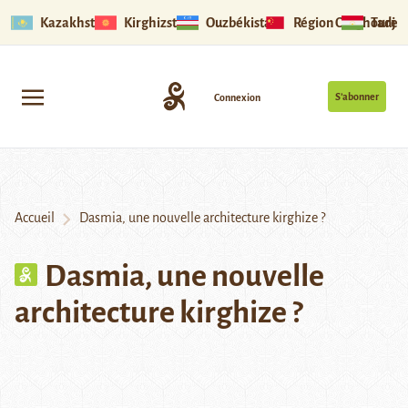
Kazakhstan
Kirghizstan
Ouzbékistan
Région Ouïghoure
Tadjik
S’abonner
Connexion
Accueil
Dasmia, une nouvelle architecture kirghize ?
Dasmia, une nouvelle
architecture kirghize ?