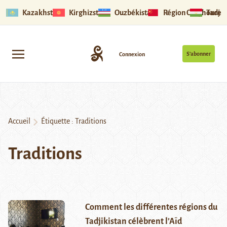
Kazakhstan
Kirghizstan
Ouzbékistan
Région Ouïghoure
Tadjik
S’abonner
Connexion
Accueil
Étiquette :
Traditions
Traditions
Comment les différentes régions du
Tadjikistan célèbrent l’Aïd