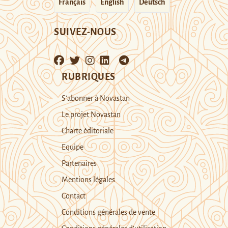
Français
English
Deutsch
SUIVEZ-NOUS
RUBRIQUES
S’abonner à Novastan
Le projet Novastan
Charte éditoriale
Equipe
Partenaires
Mentions légales
Contact
Conditions générales de vente