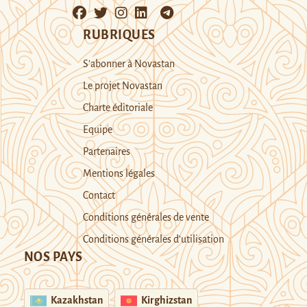
RUBRIQUES
S’abonner à Novastan
Le projet Novastan
Charte éditoriale
Equipe
Partenaires
Mentions légales
Contact
Conditions générales de vente
Conditions générales d’utilisation
NOS PAYS
Kazakhstan
Kirghizstan