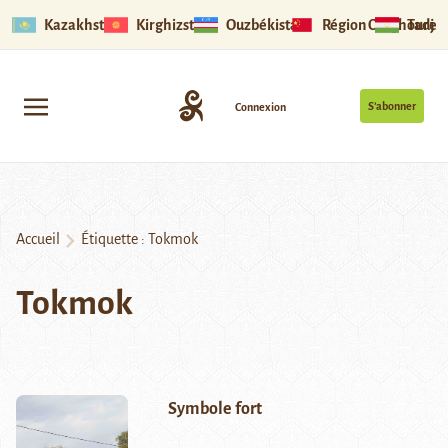
Kazakhstan
Kirghizstan
Ouzbékistan
Région Ouïghoure
Tadjik
S’abonner
Connexion
Accueil
Étiquette :
Tokmok
Tokmok
Symbole fort