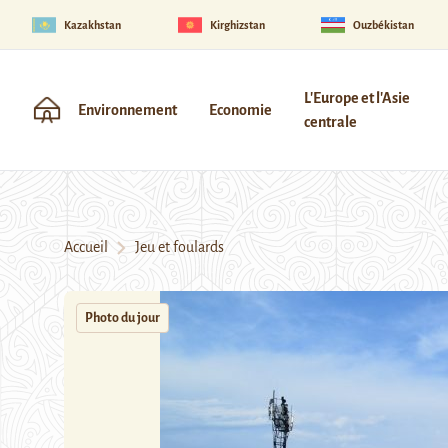
Kazakhstan
Kirghizstan
Ouzbékistan
L'Europe et l'Asie
Environnement
Economie
centrale
Accueil
Jeu et foulards
Photo du jour