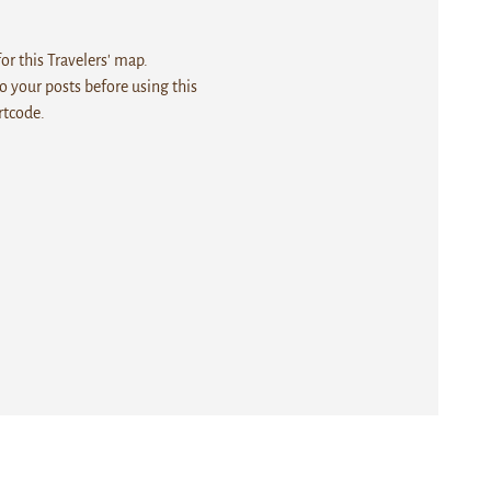
r this Travelers' map.
 your posts before using this
rtcode.