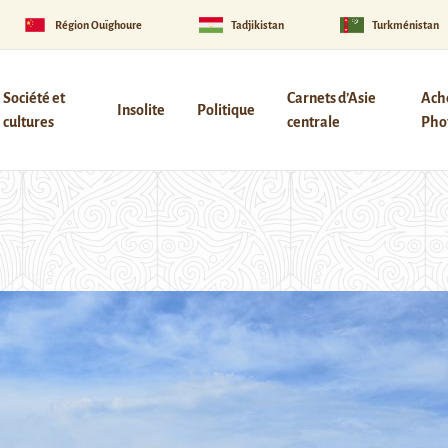
Région Ouïghoure
Tadjikistan
Turkménistan
Société et
Carnets d’Asie
Ach
Insolite
Politique
cultures
centrale
Phot