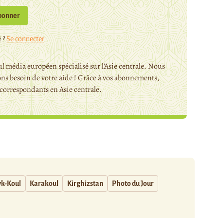
bonner
 ?
Se connecter
l média européen spécialisé sur l'Asie centrale. Nous
ns besoin de votre aide ! Grâce à vos abonnements,
orrespondants en Asie centrale.
yk-Koul
Karakoul
Kirghizstan
Photo du Jour