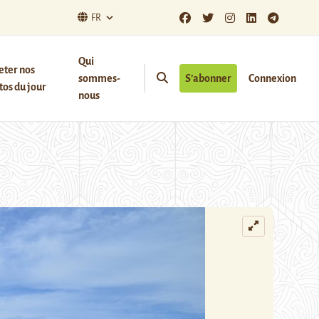
FR
Qui
eter nos
sommes-
S’abonner
Connexion
os du jour
nous