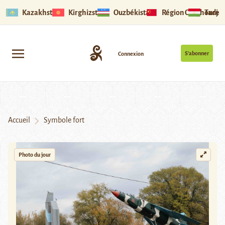
Kazakhstan
Kirghizstan
Ouzbékistan
Région Ouïghoure
Tadjik
S’abonner
Connexion
Accueil
Symbole fort
Photo du jour