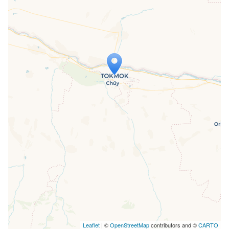
Travelers' Map is loading...
If you see this after your page is
loaded completely, leafletJS files are
missing.
Leaflet
| ©
OpenStreetMap
contributors and ©
CARTO