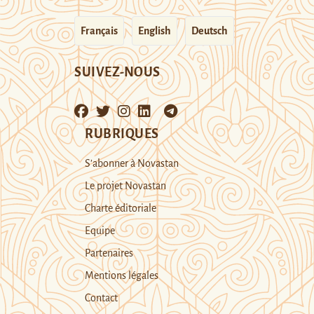
Français
English
Deutsch
SUIVEZ-NOUS
RUBRIQUES
S’abonner à Novastan
Le projet Novastan
Charte éditoriale
Equipe
Partenaires
Mentions légales
Contact