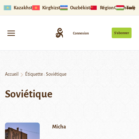
Kazakhstan
Kirghizstan
Ouzbékistan
Région Ouïghoure
Tadjik
S’abonner
Connexion
Accueil
Étiquette :
Soviétique
Soviétique
Micha