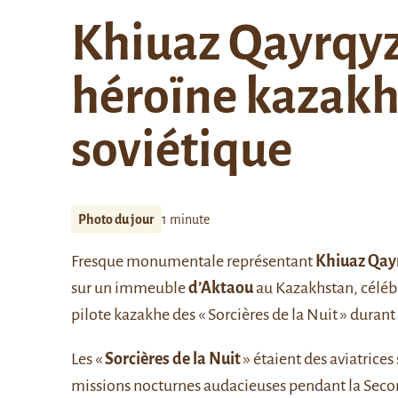
Khiuaz Qayrqy
héroïne kazakhe
soviétique
Photo du jour
1 minute
Fresque monumentale représentant
Khiuaz Qay
sur un immeuble
d’Aktaou
au Kazakhstan, célé
pilote kazakhe des « Sorcières de la Nuit » dura
Les «
Sorcières de la Nuit
» étaient des aviatrice
missions nocturnes audacieuses pendant la Secon