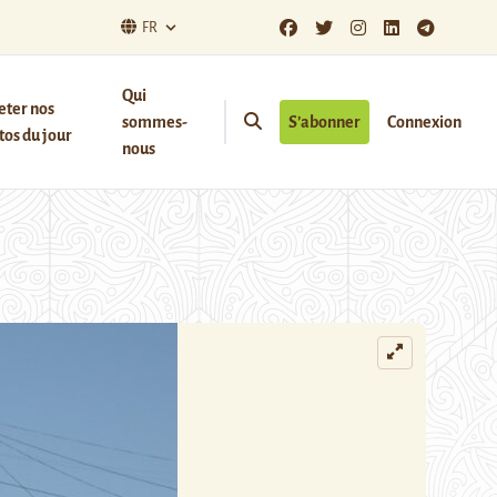
FR
Qui
eter nos
sommes-
S’abonner
Connexion
os du jour
nous