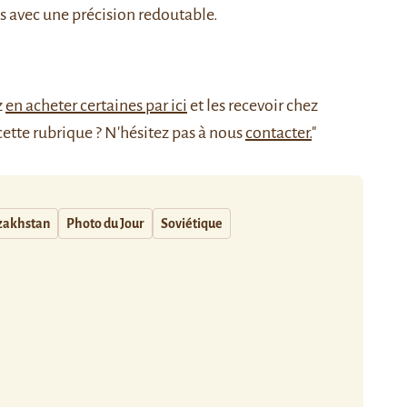
s avec une précision redoutable.
z
en acheter certaines par ici
et les recevoir chez
cette rubrique ? N'hésitez pas à nous
contacter.
"
zakhstan
Photo du Jour
Soviétique