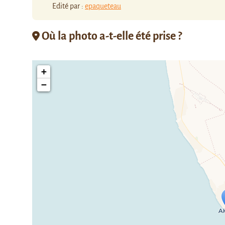
Edité par :
epaqueteau
Où la photo a-t-elle été prise ?
+
−
Travelers' M
If you see this after your page is
mi