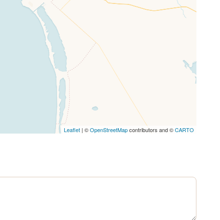
Leaflet
| ©
OpenStreetMap
contributors and ©
CARTO