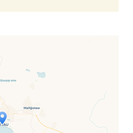
ap is loading...
 loaded completely, leafletJS files are
ssing.