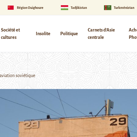
Région Ouïghoure
Tadjikistan
Turkménistan
Société et
Carnets d’Asie
Ach
Insolite
Politique
cultures
centrale
Phot
viation soviétique