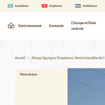
Kazakhstan
Kirghizstan
Ouzbékistan
L'Europe et l'Asie
Environnement
Economie
centrale
Accueil
Khiuaz Qayrqyzy Dospanova, héroïne kazakhe de l’a
Photo du jour