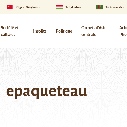
Région Ouïghoure
Tadjikistan
Turkménistan
Société et
Carnets d’Asie
Ach
Insolite
Politique
cultures
centrale
Phot
epaqueteau