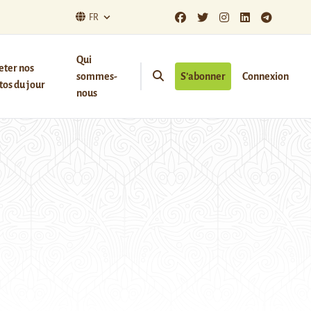
FR
Qui
eter nos
sommes-
S’abonner
Connexion
os du jour
nous