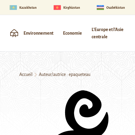
Kazakhstan
Kirghizstan
Ouzbékistan
L'Europe et l'Asie
Environnement
Economie
centrale
Accueil
Auteur/autrice : epaqueteau