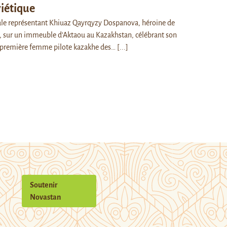
viétique
e représentant Khiuaz Qayrqyzy Dospanova, héroïne de
e, sur un immeuble d’Aktaou au Kazakhstan, célébrant son
 première femme pilote kazakhe des…
[...]
Soutenir
Novastan