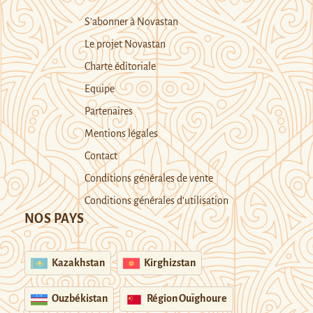
S’abonner à Novastan
Le projet Novastan
Charte éditoriale
Equipe
Partenaires
Mentions légales
Contact
Conditions générales de vente
Conditions générales d’utilisation
NOS PAYS
Kazakhstan
Kirghizstan
Ouzbékistan
Région Ouïghoure