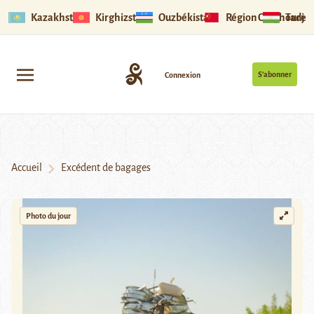
Kazakhstan
Kirghizstan
Ouzbékistan
Région Ouïghoure
Tadjik
S’abonner
Connexion
Accueil
Excédent de bagages
Photo du jour