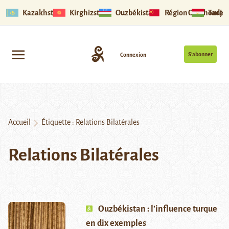
Kazakhstan
Kirghizstan
Ouzbékistan
Région Ouïghoure
Tadjik
S’abonner
Connexion
Accueil
Étiquette :
Relations Bilatérales
Relations Bilatérales
Ouzbékistan : l’influence turque
en dix exemples