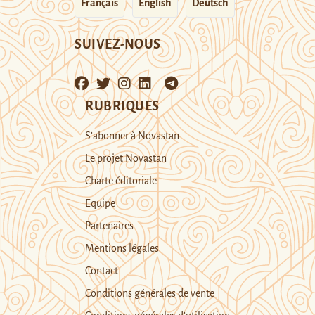
Français
English
Deutsch
SUIVEZ-NOUS
RUBRIQUES
S’abonner à Novastan
Le projet Novastan
Charte éditoriale
Equipe
Partenaires
Mentions légales
Contact
Conditions générales de vente