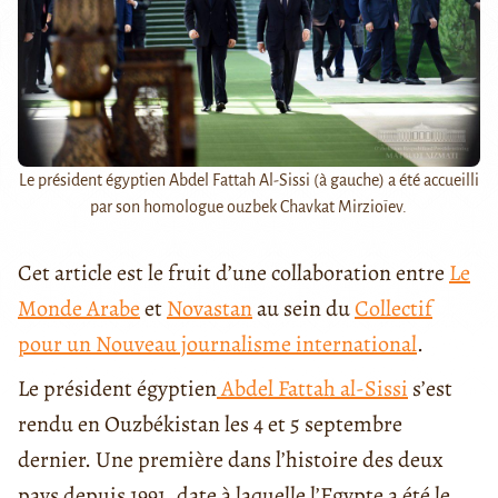
Le président égyptien Abdel Fattah Al-Sissi (à gauche) a été accueilli
par son homologue ouzbek Chavkat Mirzioïev.
Cet article est le fruit d’une collaboration entre
Le
Monde Arabe
et
Novastan
au sein du
Collectif
pour un Nouveau journalisme international
.
Le président égyptien
Abdel Fattah al-Sissi
s’est
rendu en Ouzbékistan les 4 et 5 septembre
dernier. Une première dans l’histoire des deux
pays depuis 1991, date à laquelle l’Egypte a été le