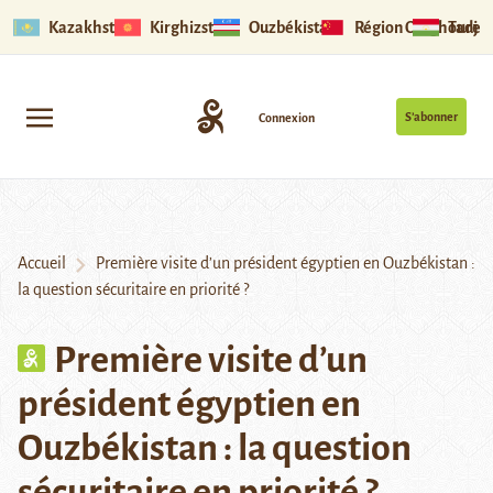
Kazakhstan
Kirghizstan
Ouzbékistan
Région Ouïghoure
Tadjik
S’abonner
Connexion
Accueil
Première visite d’un président égyptien en Ouzbékistan :
la question sécuritaire en priorité ?
Première visite d’un
président égyptien en
Ouzbékistan : la question
sécuritaire en priorité ?