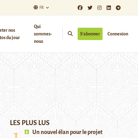
FR
Qui
eter nos
sommes-
S’abonner
Connexion
os du jour
nous
LES PLUS LUS
Un nouvel élan pour le projet