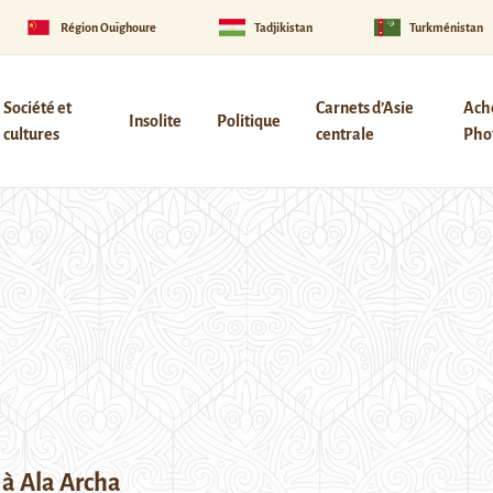
Région Ouïghoure
Tadjikistan
Turkménistan
Société et
Carnets d’Asie
Ach
Insolite
Politique
cultures
centrale
Phot
 à Ala Archa