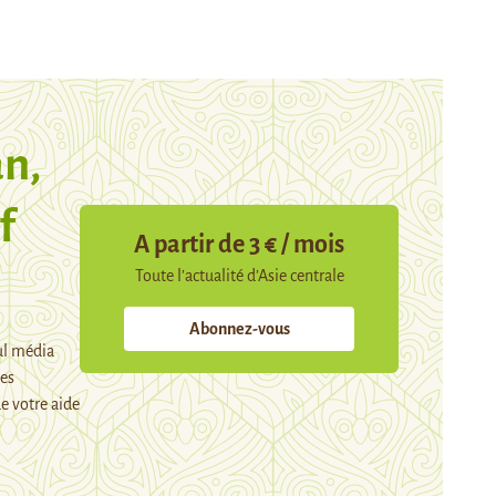
n,
f
A partir de 3 € / mois
Toute l’actualité d’Asie centrale
Abonnez-vous
ul média
mes
e votre aide