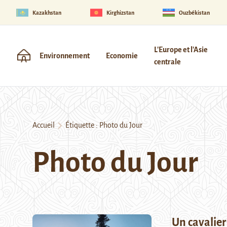
Kazakhstan
Kirghizstan
Ouzbékistan
L'Europe et l'Asie
Environnement
Economie
centrale
Accueil
Étiquette :
Photo du Jour
Photo du Jour
Un cavalier