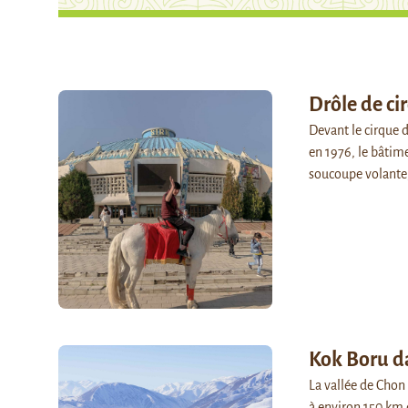
Drôle de ci
Devant le cirque 
en 1976, le bâtim
soucoupe volante
Kok Boru d
La vallée de Chon
à environ 150 km 