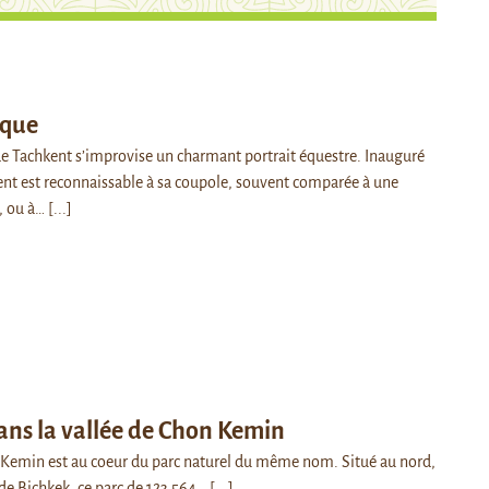
rque
de Tachkent s’improvise un charmant portrait équestre. Inauguré
ent est reconnaissable à sa coupole, souvent comparée à une
, ou à…
[...]
ans la vallée de Chon Kemin
 Kemin est au coeur du parc naturel du même nom. Situé au nord,
de Bichkek, ce parc de 123 564…
[...]