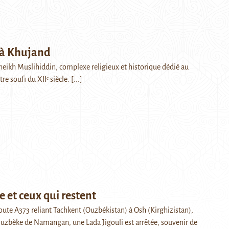
 à Khujand
eikh Muslihiddin, complexe religieux et historique dédié au
tre soufi du XIIᵉ siècle.
[...]
te et ceux qui restent
route A373 reliant Tachkent (Ouzbékistan) à Osh (Kirghizistan),
ouzbèke de Namangan, une Lada Jigouli est arrêtée, souvenir de