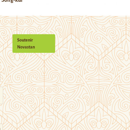
Soutenir
Novastan
n