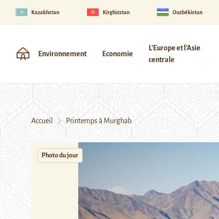
Kazakhstan
Kirghizstan
Ouzbékistan
L'Europe et l'Asie
Environnement
Economie
centrale
Accueil
Printemps à Murghab
Photo du jour