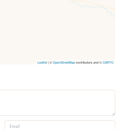
Leaflet
| ©
OpenStreetMap
contributors and ©
CARTO