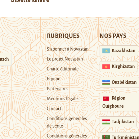
RUBRIQUES
NOS PAYS
S’abonner à Novastan
Kazakhstan
Le projet Novastan
tsch
Kirghizstan
Charte éditoriale
Equipe
Ouzbékistan
Partenaires
Région
Mentions légales
Ouïghoure
Contact
Conditions générales
Tadjikistan
de vente
Conditions générales
Turkménista