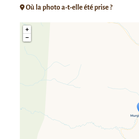
Où la photo a-t-elle été prise ?
+
−
Travelers' M
If you see this after your page is
mi