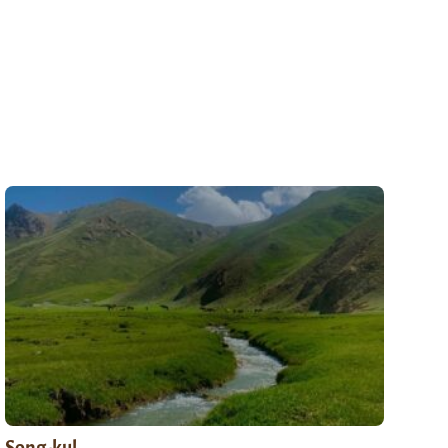
Song-kul