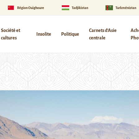
Région Ouïghoure
Tadjikistan
Turkménistan
Société et
Carnets d’Asie
Ach
Insolite
Politique
cultures
centrale
Phot