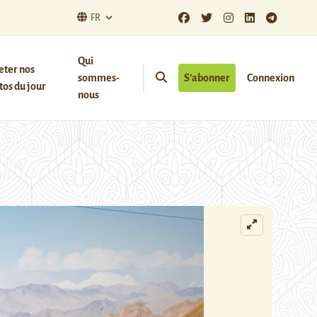
FR
Qui
eter nos
sommes-
S’abonner
Connexion
os du jour
nous