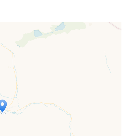
ap is loading...
 loaded completely, leafletJS files are
ssing.