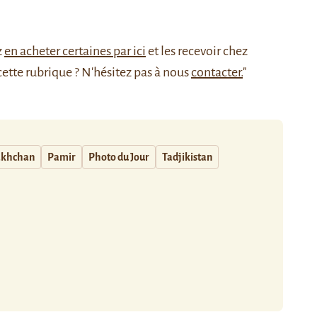
z
en acheter certaines par ici
et les recevoir chez
cette rubrique ? N'hésitez pas à nous
contacter.
"
akhchan
Pamir
Photo du Jour
Tadjikistan