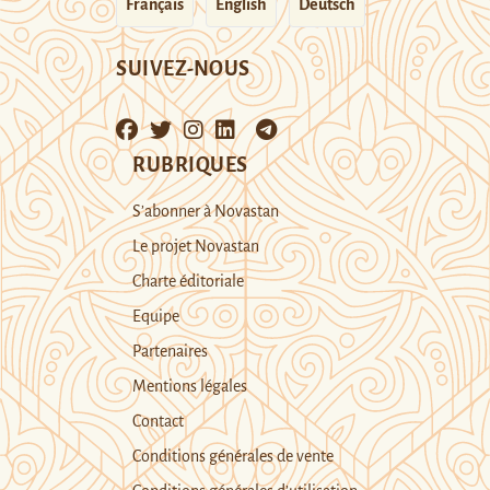
Français
English
Deutsch
SUIVEZ-NOUS
RUBRIQUES
S’abonner à Novastan
Le projet Novastan
Charte éditoriale
Equipe
Partenaires
Mentions légales
Contact
Conditions générales de vente