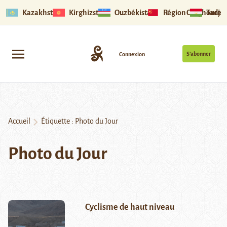
Kazakhstan
Kirghizstan
Ouzbékistan
Région Ouïghoure
Tadjik
S’abonner
Connexion
Accueil
Étiquette :
Photo du Jour
Photo du Jour
Cyclisme de haut niveau