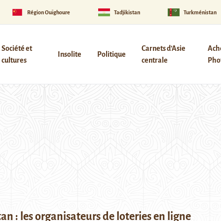
Région Ouïghoure
Tadjikistan
Turkménistan
Société et
Carnets d’Asie
Ach
Insolite
Politique
cultures
centrale
Phot
tan : les organisateurs de loteries en ligne