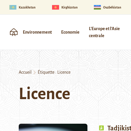
Kazakhstan
Kirghizstan
Ouzbékistan
L'Europe et l'Asie
Environnement
Economie
centrale
Accueil
Étiquette :
Licence
Licence
Tadjikis