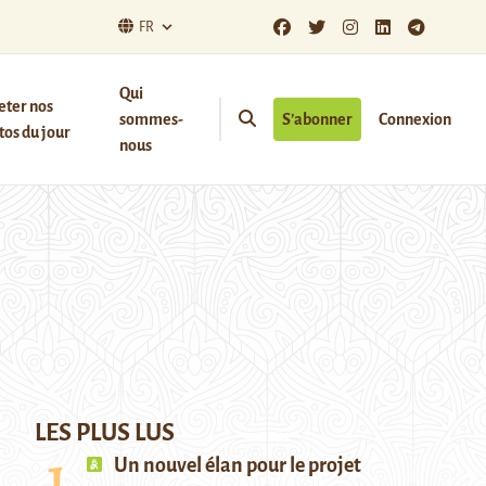
FR
Qui
eter nos
sommes-
S’abonner
Connexion
os du jour
nous
LES PLUS LUS
Un nouvel élan pour le projet