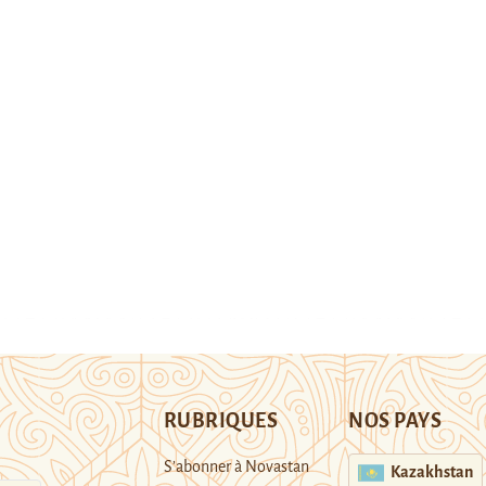
RUBRIQUES
NOS PAYS
S’abonner à Novastan
Kazakhstan