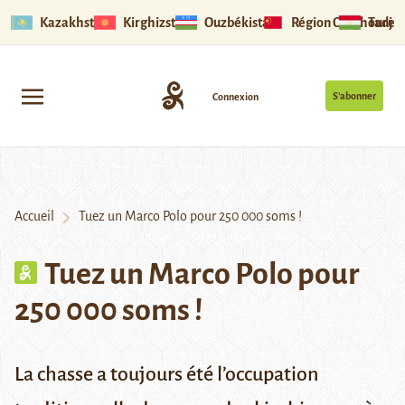
Kazakhstan
Kirghizstan
Ouzbékistan
Région Ouïghoure
Tadjik
S’abonner
Connexion
Accueil
Tuez un Marco Polo pour 250 000 soms !
Tuez un Marco Polo pour
250 000 soms !
La chasse a toujours été l’occupation