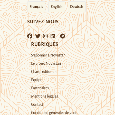
Français
English
Deutsch
SUIVEZ-NOUS
RUBRIQUES
S’abonner à Novastan
Le projet Novastan
Charte éditoriale
Equipe
Partenaires
Mentions légales
Contact
Conditions générales de vente