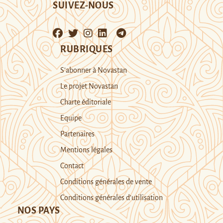
SUIVEZ-NOUS
RUBRIQUES
S’abonner à Novastan
Le projet Novastan
Charte éditoriale
Equipe
Partenaires
Mentions légales
Contact
Conditions générales de vente
Conditions générales d’utilisation
NOS PAYS