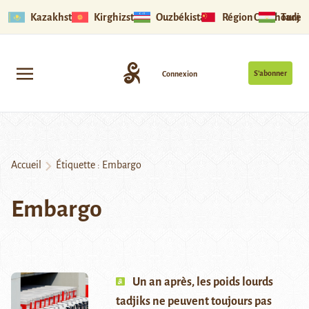
Kazakhstan
Kirghizstan
Ouzbékistan
Région Ouïghoure
Tadjik
S’abonner
Connexion
Accueil
Étiquette :
Embargo
Embargo
Un an après, les poids lourds
tadjiks ne peuvent toujours pas