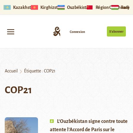
Kazakhstan
Kirghizstan
Ouzbékistan
Région Ouïghoure
Tadjik
S’abonner
Connexion
Accueil
Étiquette :
COP21
COP21
L’Ouzbékistan signe contre toute
attente l’Accord de Paris sur le