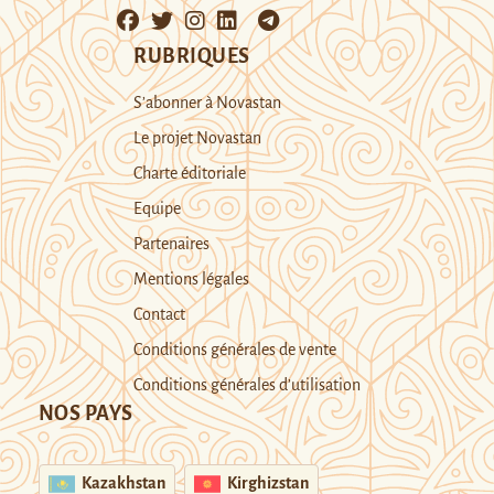
RUBRIQUES
S’abonner à Novastan
Le projet Novastan
Charte éditoriale
Equipe
Partenaires
Mentions légales
Contact
Conditions générales de vente
Conditions générales d’utilisation
NOS PAYS
Kazakhstan
Kirghizstan